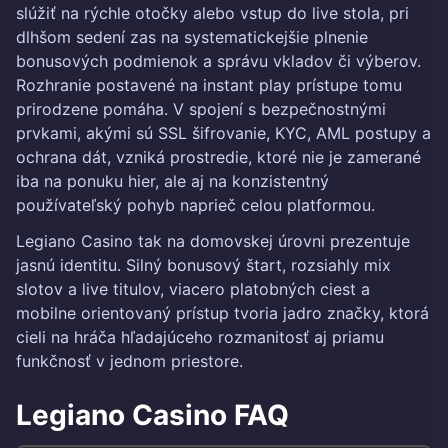
slúžiť na rýchle otočky alebo vstup do live stola, pri
dlhšom sedení zas na systematickejšie plnenie
bonusových podmienok a správu vkladov či výberov.
Rozhranie postavené na instant play prístupe tomu
prirodzene pomáha. V spojení s bezpečnostnými
prvkami, akými sú SSL šifrovanie, KYC, AML postupy a
ochrana dát, vzniká prostredie, ktoré nie je zamerané
iba na ponuku hier, ale aj na konzistentný
používateľský pohyb naprieč celou platformou.
Legiano Casino tak na domovskej úrovni prezentuje
jasnú identitu. Silný bonusový štart, rozsiahly mix
slotov a live titulov, viacero platobných ciest a
mobilne orientovaný prístup tvoria jadro značky, ktorá
cieli na hráča hľadajúceho rozmanitosť aj priamu
funkčnosť v jednom priestore.
Legiano Casino FAQ