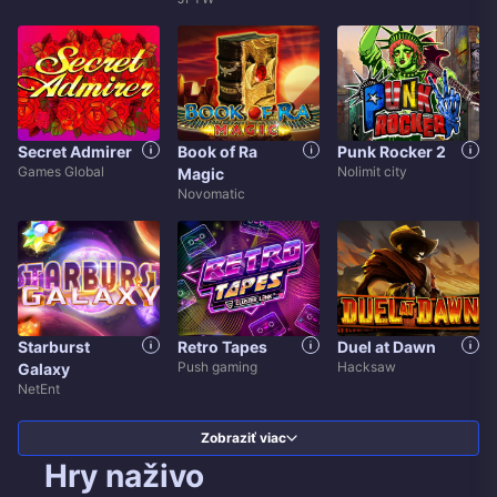
Secret Admirer
Book of Ra
Punk Rocker 2
Games Global
Nolimit city
Magic
Novomatic
Starburst
Retro Tapes
Duel at Dawn
Push gaming
Hacksaw
Galaxy
NetEnt
Zobraziť viac
Hry naživo