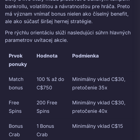
bankrollu, volatilitou a návratnosťou pre hráča. Preto
má význam vnímať bonus nielen ako číselný benefit,
ale ako súčasť širšej hernej stratégie.
Pre rýchlu orientáciu slúži nasledujúci súhrn hlavných
parametrov uvítacej akcie.
Prvok
Hodnota
Podmienka
ponuky
Match
100 % až do
Minimálny vklad C$30,
bonus
C$750
pretočenie 35x
Free
200 Free
Minimálny vklad C$30,
Spins
Spins
pretočenie 40x
Bonus
1 Bonus
Minimálny vklad C$15
Crab
Crab