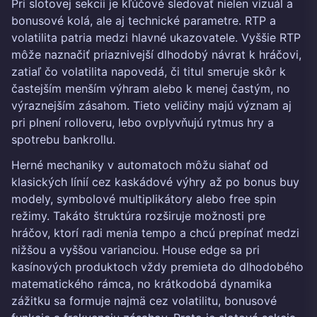
Pri slotovej sekcii je kľúčové sledovať nielen vizuál a
bonusové kolá, ale aj technické parametre. RTP a
volatilita patria medzi hlavné ukazovatele. Vyššie RTP
môže naznačiť priaznivejší dlhodobý návrat k hráčovi,
zatiaľ čo volatilita napovedá, či titul smeruje skôr k
častejším menším výhram alebo k menej častým, no
výraznejším zásahom. Tieto veličiny majú význam aj
pri plnení rolloveru, lebo ovplyvňujú rytmus hry a
spotrebu bankrollu.
Herné mechaniky v automatoch môžu siahať od
klasických línií cez kaskádové výhry až po bonus buy
modely, symbolové multiplikátory alebo free spin
režimy. Takáto štruktúra rozširuje možnosti pre
hráčov, ktorí radi menia tempo a chcú prepínať medzi
nižšou a vyššou varianciou. House edge sa pri
kasínových produktoch vždy premieta do dlhodobého
matematického rámca, no krátkodobá dynamika
zážitku sa formuje najmä cez volatilitu, bonusové