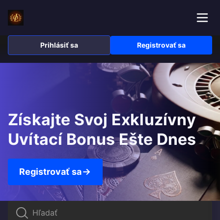
Prihlásiť sa
Registrovať sa
Získajte Svoj Exkluzívny
Uvítací Bonus Ešte Dnes
Registrovať sa