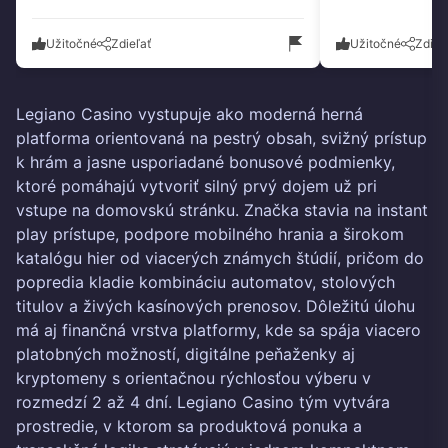
Užitočné
Zdieľať
Užitočné
Zdieľ
Legiano Casino vystupuje ako moderná herná
platforma orientovaná na pestrý obsah, svižný prístup
k hrám a jasne usporiadané bonusové podmienky,
ktoré pomáhajú vytvoriť silný prvý dojem už pri
vstupe na domovskú stránku. Značka stavia na instant
play prístupe, podpore mobilného hrania a širokom
katalógu hier od viacerých známych štúdií, pričom do
popredia kladie kombináciu automatov, stolových
titulov a živých kasínových prenosov. Dôležitú úlohu
má aj finančná vrstva platformy, kde sa spája viacero
platobných možností, digitálne peňaženky aj
kryptomeny s orientačnou rýchlosťou výberu v
rozmedzí 2 až 4 dní. Legiano Casino tým vytvára
prostredie, v ktorom sa produktová ponuka a