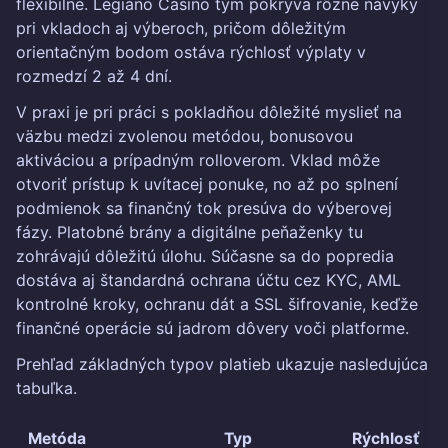
flexibilne. Legiano Casino tým pokrýva rôzne návyky
pri vkladoch aj výberoch, pričom dôležitým
orientačným bodom ostáva rýchlosť výplaty v
rozmedzí 2 až 4 dní.
V praxi je pri práci s pokladňou dôležité myslieť na
väzbu medzi zvolenou metódou, bonusovou
aktiváciou a prípadným rolloverom. Vklad môže
otvoriť prístup k uvítacej ponuke, no až po splnení
podmienok sa finančný tok presúva do výberovej
fázy. Platobné brány a digitálne peňaženky tu
zohrávajú dôležitú úlohu. Súčasne sa do popredia
dostáva aj štandardná ochrana účtu cez KYC, AML
kontrolné kroky, ochranu dát a SSL šifrovanie, keďže
finančné operácie sú jadrom dôvery voči platforme.
Prehľad základných typov platieb ukazuje nasledujúca
tabuľka.
Metóda
Typ
Rýchlosť