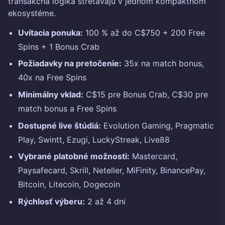
transakčná logika stretávajú v jednom kompaktnom
ekosystéme.
Uvítacia ponuka:
100 % až do C$750 + 200 Free
Spins + 1 Bonus Crab
Požiadavky na pretočenie:
35x na match bonus,
40x na Free Spins
Minimálny vklad:
C$15 pre Bonus Crab, C$30 pre
match bonus a Free Spins
Dostupné live štúdiá:
Evolution Gaming, Pragmatic
Play, Swintt, Ezugi, LuckyStreak, Live88
Vybrané platobné možnosti:
Mastercard,
Paysafecard, Skrill, Neteller, MiFinity, BinancePay,
Bitcoin, Litecoin, Dogecoin
Rýchlosť výberu:
2 až 4 dni