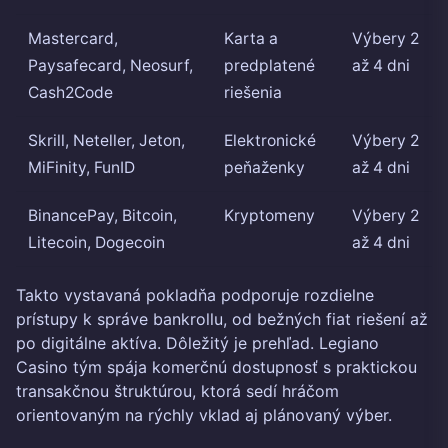
Mastercard,
Karta a
Výbery 2
Paysafecard, Neosurf,
predplatené
až 4 dni
Cash2Code
riešenia
Skrill, Neteller, Jeton,
Elektronické
Výbery 2
MiFinity, FunID
peňaženky
až 4 dni
BinancePay, Bitcoin,
Kryptomeny
Výbery 2
Litecoin, Dogecoin
až 4 dni
Takto vystavaná pokladňa podporuje rozdielne
prístupy k správe bankrollu, od bežných fiat riešení až
po digitálne aktíva. Dôležitý je prehľad. Legiano
Casino tým spája komerčnú dostupnosť s praktickou
transakčnou štruktúrou, ktorá sedí hráčom
orientovaným na rýchly vklad aj plánovaný výber.